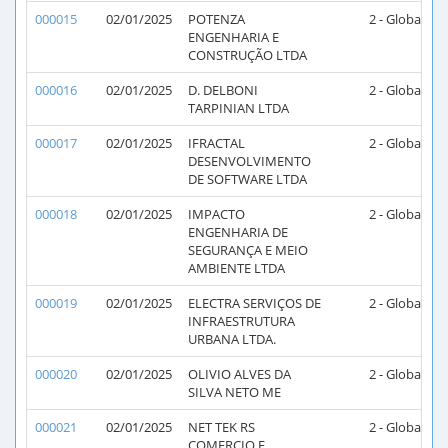
000015
02/01/2025
POTENZA
2 - Global
2
ENGENHARIA E
CONSTRUÇÃO LTDA
000016
02/01/2025
D. DELBONI
2 - Global
2
TARPINIAN LTDA
000017
02/01/2025
IFRACTAL
2 - Global
2
DESENVOLVIMENTO
DE SOFTWARE LTDA
000018
02/01/2025
IMPACTO
2 - Global
2
ENGENHARIA DE
SEGURANÇA E MEIO
AMBIENTE LTDA
000019
02/01/2025
ELECTRA SERVIÇOS DE
2 - Global
2
INFRAESTRUTURA
URBANA LTDA.
000020
02/01/2025
OLIVIO ALVES DA
2 - Global
2
SILVA NETO ME
000021
02/01/2025
NET TEK RS
2 - Global
2
COMERCIO E