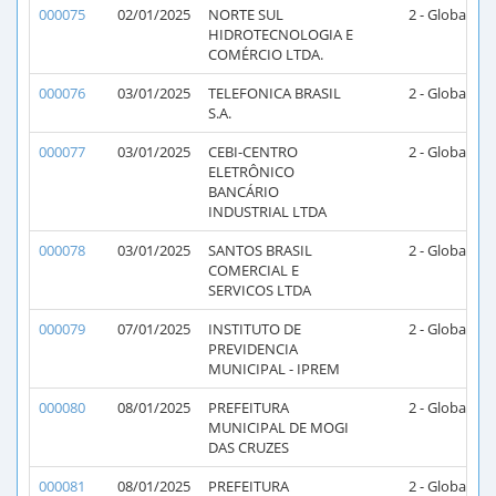
000075
02/01/2025
NORTE SUL
2 - Global
2
HIDROTECNOLOGIA E
COMÉRCIO LTDA.
000076
03/01/2025
TELEFONICA BRASIL
2 - Global
2
S.A.
000077
03/01/2025
CEBI-CENTRO
2 - Global
2
ELETRÔNICO
BANCÁRIO
INDUSTRIAL LTDA
000078
03/01/2025
SANTOS BRASIL
2 - Global
2
COMERCIAL E
SERVICOS LTDA
000079
07/01/2025
INSTITUTO DE
2 - Global
PREVIDENCIA
MUNICIPAL - IPREM
000080
08/01/2025
PREFEITURA
2 - Global
MUNICIPAL DE MOGI
DAS CRUZES
000081
08/01/2025
PREFEITURA
2 - Global