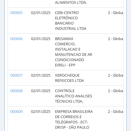
ALIMENTOS LTDA.
000005
02/01/2025
CEBI-CENTRO
2 - Global
2
ELETRÔNICO
BANCÁRIO
INDUSTRIAL LTDA
000006
02/01/2025
BRISAMAX
2 - Global
2
COMERCIO,
INSTALACAO E
MANUTENCAO DE AR
CONDICIONADO
EIRELI - EPP
000007
02/01/2025
VEROCHEQUE
2 - Global
2
REFEICOES LTDA
000008
02/01/2025
CONTROLE
2 - Global
2
ANALÍTICO ANALISES
TÉCNICAS LTDA.
000009
02/01/2025
EMPRESA BRASILEIRA
2 - Global
2
DE CORREIOS E
TELÉGRAFOS - ECT-
DR/SP - SÃO PAULO