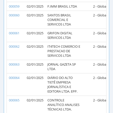
000059
02/01/2025
F.IMM BRASIL LTDA
2 - Global
2
000060
02/01/2025
SANTOS BRASIL
2 - Global
2
COMERCIAL E
SERVICOS LTDA
000061
02/01/2025
GRIFON DIGITAL
2 - Global
2
SERVICOS LTDA
000062
02/01/2025
IT4TECH COMERCIO E
2 - Global
2
PRESTACAO DE
SERVICOS LTDA
000063
02/01/2025
JORNAL GAZETA SP
2 - Global
2
LTDA
000064
02/01/2025
DIÁRIO DO ALTO
2 - Global
2
TIETÊ EMPRESA
JORNALÍSTICA E
EDITORA LTDA. EPP.
000065
02/01/2025
CONTROLE
2 - Global
2
ANALÍTICO ANALISES
TÉCNICAS LTDA.