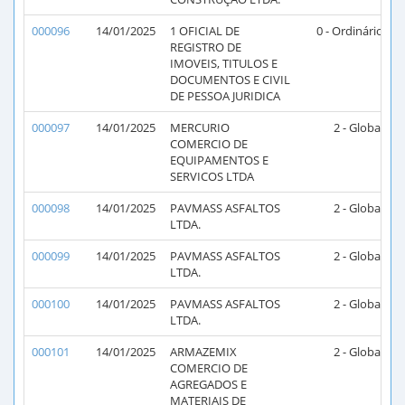
000096
14/01/2025
1 OFICIAL DE
0 - Ordinário
REGISTRO DE
IMOVEIS, TITULOS E
DOCUMENTOS E CIVIL
DE PESSOA JURIDICA
000097
14/01/2025
MERCURIO
2 - Global
2
COMERCIO DE
EQUIPAMENTOS E
SERVICOS LTDA
000098
14/01/2025
PAVMASS ASFALTOS
2 - Global
2
LTDA.
000099
14/01/2025
PAVMASS ASFALTOS
2 - Global
2
LTDA.
000100
14/01/2025
PAVMASS ASFALTOS
2 - Global
2
LTDA.
000101
14/01/2025
ARMAZEMIX
2 - Global
2
COMERCIO DE
AGREGADOS E
MATERIAIS DE