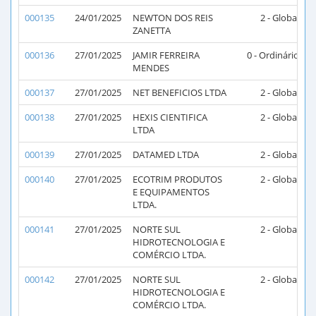
000135
24/01/2025
NEWTON DOS REIS
2 - Global
2
ZANETTA
000136
27/01/2025
JAMIR FERREIRA
0 - Ordinário
MENDES
000137
27/01/2025
NET BENEFICIOS LTDA
2 - Global
2
000138
27/01/2025
HEXIS CIENTIFICA
2 - Global
2
LTDA
000139
27/01/2025
DATAMED LTDA
2 - Global
2
000140
27/01/2025
ECOTRIM PRODUTOS
2 - Global
2
E EQUIPAMENTOS
LTDA.
000141
27/01/2025
NORTE SUL
2 - Global
2
HIDROTECNOLOGIA E
COMÉRCIO LTDA.
000142
27/01/2025
NORTE SUL
2 - Global
2
HIDROTECNOLOGIA E
COMÉRCIO LTDA.