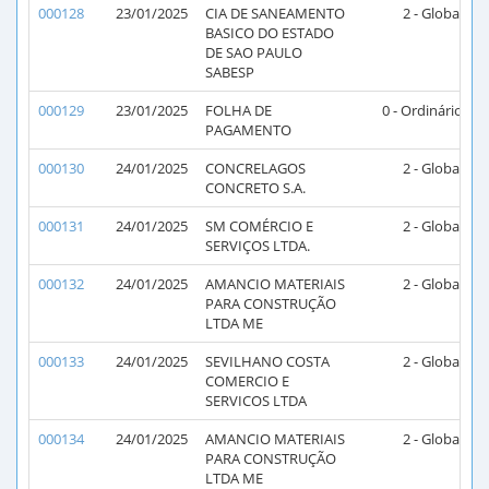
000128
23/01/2025
CIA DE SANEAMENTO
2 - Global
2
BASICO DO ESTADO
DE SAO PAULO
SABESP
000129
23/01/2025
FOLHA DE
0 - Ordinário
PAGAMENTO
000130
24/01/2025
CONCRELAGOS
2 - Global
2
CONCRETO S.A.
000131
24/01/2025
SM COMÉRCIO E
2 - Global
2
SERVIÇOS LTDA.
000132
24/01/2025
AMANCIO MATERIAIS
2 - Global
2
PARA CONSTRUÇÃO
LTDA ME
000133
24/01/2025
SEVILHANO COSTA
2 - Global
2
COMERCIO E
SERVICOS LTDA
000134
24/01/2025
AMANCIO MATERIAIS
2 - Global
2
PARA CONSTRUÇÃO
LTDA ME