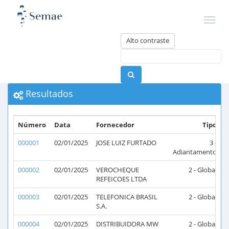
Alto contraste
Resultados
Número
Data
Fornecedor
Tipo
000001
02/01/2025
JOSE LUIZ FURTADO
3 -
Adiantamento
000002
02/01/2025
VEROCHEQUE
2 - Global
2
REFEICOES LTDA
000003
02/01/2025
TELEFONICA BRASIL
2 - Global
2
S.A.
000004
02/01/2025
DISTRIBUIDORA MW
2 - Global
2