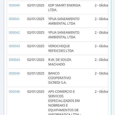
000040
02/01/2025
EDP SMART ENERGIA
2 - Global
2
LTDA.
000041
02/01/2025
YPUA SANEAMENTO
2 - Global
2
AMBIENTAL LTDA
000042
02/01/2025
YPUA SANEAMENTO
2 - Global
2
AMBIENTAL LTDA
000043
02/01/2025
VEROCHEQUE
2 - Global
2
REFEICOES LTDA
000044
02/01/2025
R.W. DE SOUZA
2 - Global
2
MACHADO
000045
02/01/2025
BANCO
2 - Global
2
COOPERATIVO
SICREDI S.A.
000046
02/01/2025
APS COMERCIO E
2 - Global
2
SERVICOS
ESPECIALIZADOS EM
NOBREAKS E
EQUIPAMENTOS DE
INFORMATICA LTDA -