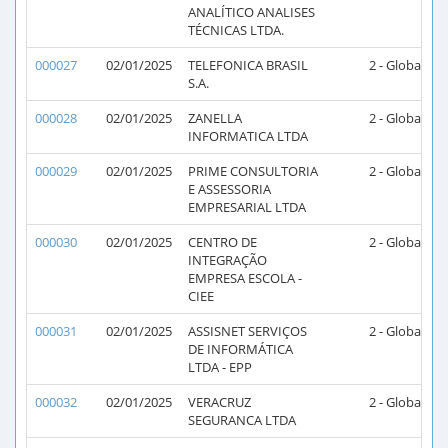
ANALÍTICO ANALISES
TÉCNICAS LTDA.
000027
02/01/2025
TELEFONICA BRASIL
2 - Global
2
S.A.
000028
02/01/2025
ZANELLA
2 - Global
2
INFORMATICA LTDA
000029
02/01/2025
PRIME CONSULTORIA
2 - Global
2
E ASSESSORIA
EMPRESARIAL LTDA
000030
02/01/2025
CENTRO DE
2 - Global
2
INTEGRAÇÃO
EMPRESA ESCOLA -
CIEE
000031
02/01/2025
ASSISNET SERVIÇOS
2 - Global
2
DE INFORMÁTICA
LTDA - EPP
000032
02/01/2025
VERACRUZ
2 - Global
2
SEGURANCA LTDA