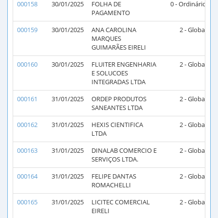
000158
30/01/2025
FOLHA DE
0 - Ordinário
PAGAMENTO
000159
30/01/2025
ANA CAROLINA
2 - Global
2
MARQUES
GUIMARÃES EIRELI
000160
30/01/2025
FLUITER ENGENHARIA
2 - Global
2
E SOLUCOES
INTEGRADAS LTDA
000161
31/01/2025
ORDEP PRODUTOS
2 - Global
2
SANEANTES LTDA
000162
31/01/2025
HEXIS CIENTIFICA
2 - Global
2
LTDA
000163
31/01/2025
DINALAB COMERCIO E
2 - Global
2
SERVIÇOS LTDA.
000164
31/01/2025
FELIPE DANTAS
2 - Global
2
ROMACHELLI
000165
31/01/2025
LICITEC COMERCIAL
2 - Global
2
EIRELI