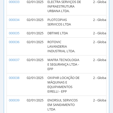
000033
02/01/2025
ELECTRA SERVIÇOS DE
2 - Global
2
INFRAESTRUTURA
URBANA LTDA.
000034
02/01/2025
PLOTCOPIAS
2 - Global
2
SERVICOS LTDA
000035
02/01/2025
DBTIME LTDA
2 - Global
2
000036
02/01/2025
ROTOVIC
2 - Global
2
LAVANDERIA
INDUSTRIAL LTDA.
000037
02/01/2025
MAFRA TECNOLOGIA
2 - Global
2
E SEGURANÇA LTDA -
EPP
000038
02/01/2025
OXIPAR LOCAÇÃO DE
2 - Global
2
MÁQUINAS E
EQUIPAMENTOS
EIRELLI - EPP
000039
02/01/2025
ENORSUL SERVICOS
2 - Global
2
EM SANEAMENTO
LTDA