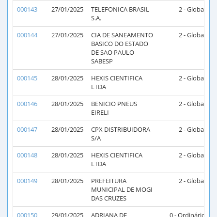
000143
27/01/2025
TELEFONICA BRASIL
2 - Global
2
S.A.
000144
27/01/2025
CIA DE SANEAMENTO
2 - Global
2
BASICO DO ESTADO
DE SAO PAULO
SABESP
000145
28/01/2025
HEXIS CIENTIFICA
2 - Global
2
LTDA
000146
28/01/2025
BENICIO PNEUS
2 - Global
2
EIRELI
000147
28/01/2025
CPX DISTRIBUIDORA
2 - Global
2
S/A
000148
28/01/2025
HEXIS CIENTIFICA
2 - Global
2
LTDA
000149
28/01/2025
PREFEITURA
2 - Global
MUNICIPAL DE MOGI
DAS CRUZES
000150
29/01/2025
ADRIANA DE
0 - Ordinário