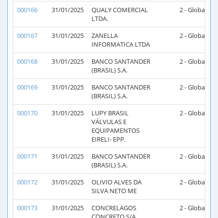
000166
31/01/2025
QUALY COMERCIAL
2 - Global
2
LTDA.
000167
31/01/2025
ZANELLA
2 - Global
2
INFORMATICA LTDA
000168
31/01/2025
BANCO SANTANDER
2 - Global
2
(BRASIL) S.A.
000169
31/01/2025
BANCO SANTANDER
2 - Global
2
(BRASIL) S.A.
000170
31/01/2025
LUPY BRASIL
2 - Global
2
VÁLVULAS E
EQUIPAMENTOS
EIRELI- EPP.
000171
31/01/2025
BANCO SANTANDER
2 - Global
2
(BRASIL) S.A.
000172
31/01/2025
OLIVIO ALVES DA
2 - Global
2
SILVA NETO ME
000173
31/01/2025
CONCRELAGOS
2 - Global
2
CONCRETO S/A