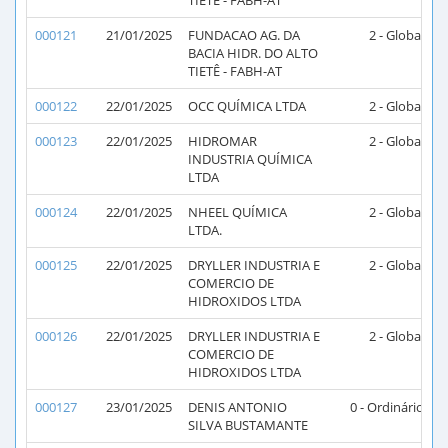
TIETÊ - FABH-AT
000121
21/01/2025
FUNDACAO AG. DA
2 - Global
2
BACIA HIDR. DO ALTO
TIETÊ - FABH-AT
000122
22/01/2025
OCC QUÍMICA LTDA
2 - Global
2
000123
22/01/2025
HIDROMAR
2 - Global
2
INDUSTRIA QUÍMICA
LTDA
000124
22/01/2025
NHEEL QUÍMICA
2 - Global
2
LTDA.
000125
22/01/2025
DRYLLER INDUSTRIA E
2 - Global
2
COMERCIO DE
HIDROXIDOS LTDA
000126
22/01/2025
DRYLLER INDUSTRIA E
2 - Global
2
COMERCIO DE
HIDROXIDOS LTDA
000127
23/01/2025
DENIS ANTONIO
0 - Ordinário
SILVA BUSTAMANTE