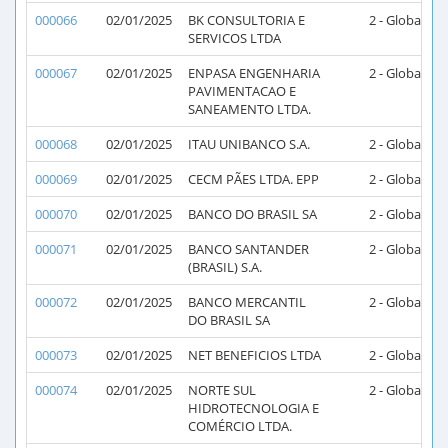
000066
02/01/2025
BK CONSULTORIA E
2 - Global
2
SERVICOS LTDA
000067
02/01/2025
ENPASA ENGENHARIA
2 - Global
2
PAVIMENTACAO E
SANEAMENTO LTDA.
000068
02/01/2025
ITAU UNIBANCO S.A.
2 - Global
2
000069
02/01/2025
CECM PÃES LTDA. EPP
2 - Global
2
000070
02/01/2025
BANCO DO BRASIL SA
2 - Global
2
000071
02/01/2025
BANCO SANTANDER
2 - Global
2
(BRASIL) S.A.
000072
02/01/2025
BANCO MERCANTIL
2 - Global
2
DO BRASIL SA
000073
02/01/2025
NET BENEFICIOS LTDA
2 - Global
2
000074
02/01/2025
NORTE SUL
2 - Global
2
HIDROTECNOLOGIA E
COMÉRCIO LTDA.