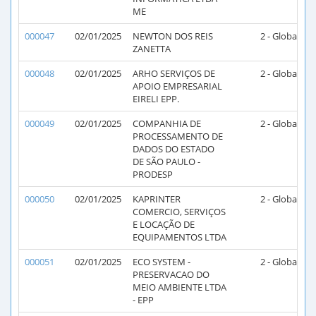
ME
000047
02/01/2025
NEWTON DOS REIS
2 - Global
2
ZANETTA
000048
02/01/2025
ARHO SERVIÇOS DE
2 - Global
2
APOIO EMPRESARIAL
EIRELI EPP.
000049
02/01/2025
COMPANHIA DE
2 - Global
2
PROCESSAMENTO DE
DADOS DO ESTADO
DE SÃO PAULO -
PRODESP
000050
02/01/2025
KAPRINTER
2 - Global
2
COMERCIO, SERVIÇOS
E LOCAÇÃO DE
EQUIPAMENTOS LTDA
000051
02/01/2025
ECO SYSTEM -
2 - Global
2
PRESERVACAO DO
MEIO AMBIENTE LTDA
- EPP