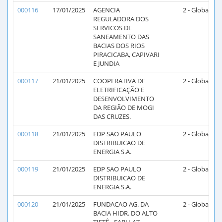
000116
17/01/2025
AGENCIA
2 - Global
2
REGULADORA DOS
SERVICOS DE
SANEAMENTO DAS
BACIAS DOS RIOS
PIRACICABA, CAPIVARI
E JUNDIA
000117
21/01/2025
COOPERATIVA DE
2 - Global
2
ELETRIFICAÇÃO E
DESENVOLVIMENTO
DA REGIÃO DE MOGI
DAS CRUZES.
000118
21/01/2025
EDP SAO PAULO
2 - Global
2
DISTRIBUICAO DE
ENERGIA S.A.
000119
21/01/2025
EDP SAO PAULO
2 - Global
2
DISTRIBUICAO DE
ENERGIA S.A.
000120
21/01/2025
FUNDACAO AG. DA
2 - Global
2
BACIA HIDR. DO ALTO