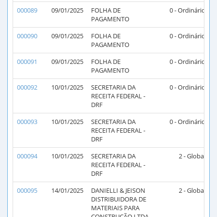
000089
09/01/2025
FOLHA DE
0 - Ordinário
PAGAMENTO
000090
09/01/2025
FOLHA DE
0 - Ordinário
PAGAMENTO
000091
09/01/2025
FOLHA DE
0 - Ordinário
PAGAMENTO
000092
10/01/2025
SECRETARIA DA
0 - Ordinário
RECEITA FEDERAL -
DRF
000093
10/01/2025
SECRETARIA DA
0 - Ordinário
RECEITA FEDERAL -
DRF
000094
10/01/2025
SECRETARIA DA
2 - Global
RECEITA FEDERAL -
DRF
000095
14/01/2025
DANIELLI & JEISON
2 - Global
2
DISTRIBUIDORA DE
MATERIAIS PARA
CONSTRUÇÃO LTDA.