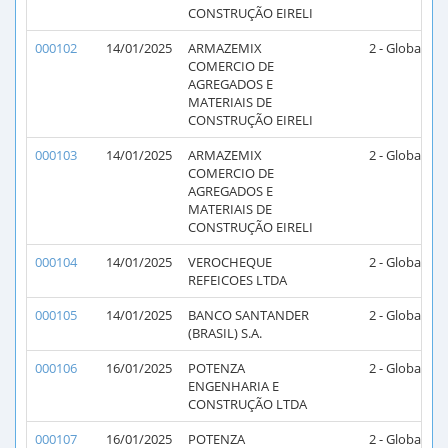
CONSTRUÇÃO EIRELI
000102
14/01/2025
ARMAZEMIX
2 - Global
2
COMERCIO DE
AGREGADOS E
MATERIAIS DE
CONSTRUÇÃO EIRELI
000103
14/01/2025
ARMAZEMIX
2 - Global
2
COMERCIO DE
AGREGADOS E
MATERIAIS DE
CONSTRUÇÃO EIRELI
000104
14/01/2025
VEROCHEQUE
2 - Global
2
REFEICOES LTDA
000105
14/01/2025
BANCO SANTANDER
2 - Global
2
(BRASIL) S.A.
000106
16/01/2025
POTENZA
2 - Global
2
ENGENHARIA E
CONSTRUÇÃO LTDA
000107
16/01/2025
POTENZA
2 - Global
2