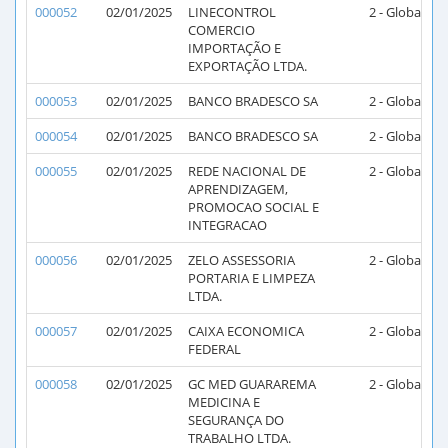
000052
02/01/2025
LINECONTROL
2 - Global
2
COMERCIO
IMPORTAÇÃO E
EXPORTAÇÃO LTDA.
000053
02/01/2025
BANCO BRADESCO SA
2 - Global
2
000054
02/01/2025
BANCO BRADESCO SA
2 - Global
2
000055
02/01/2025
REDE NACIONAL DE
2 - Global
2
APRENDIZAGEM,
PROMOCAO SOCIAL E
INTEGRACAO
000056
02/01/2025
ZELO ASSESSORIA
2 - Global
2
PORTARIA E LIMPEZA
LTDA.
000057
02/01/2025
CAIXA ECONOMICA
2 - Global
2
FEDERAL
000058
02/01/2025
GC MED GUARAREMA
2 - Global
2
MEDICINA E
SEGURANÇA DO
TRABALHO LTDA.