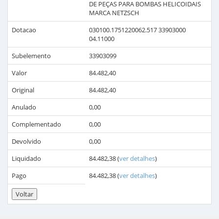
DE PEÇAS PARA BOMBAS HELICOIDAIS
MARCA NETZSCH
Dotacao
030100.1751220062.517 33903000
04.11000
Subelemento
33903099
Valor
84.482,40
Original
84.482,40
Anulado
0,00
Complementado
0,00
Devolvido
0,00
Liquidado
84.482,38
(
ver detalhes
)
Pago
84.482,38
(
ver detalhes
)