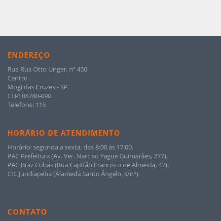
ENDEREÇO
Rua Rua Otto Unger, nº 450
Centro
Mogi das Cruzes - SP
CEP: 08780-090
Telefone: 115
HORÁRIO DE ATENDIMENTO
Horário: segunda a sexta, das 8:00 às 17:00.
PAC Prefeitura (Av. Ver. Narciso Yague Guimarães, 277).
PAC Braz Cubas (Rua Capitão Francisco de Almeida, 47).
CIC Jundiapeba (Alameda Santo Ângelo, s/nº).
CONTATO