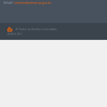
Email:
contato@semae.sp.gov.br
© Todos os direitos reservados.
2026.5.26.1