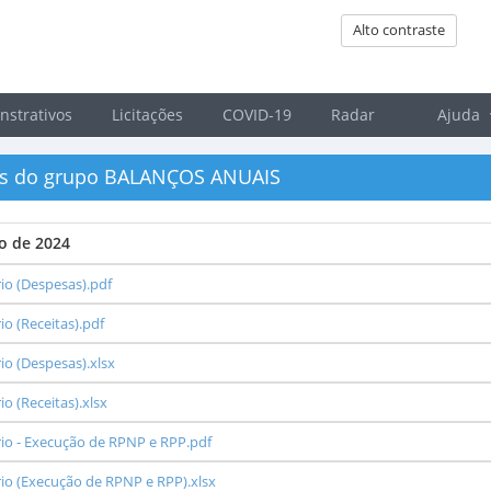
Alto contraste
strativos
Licitações
COVID-19
Radar
Ajuda
os do grupo BALANÇOS ANUAIS
io de 2024
io (Despesas).pdf
o (Receitas).pdf
o (Despesas).xlsx
o (Receitas).xlsx
io - Execução de RPNP e RPP.pdf
o (Execução de RPNP e RPP).xlsx